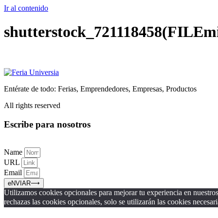
Ir al contenido
shutterstock_721118458(FILEm
Entérate de todo: Ferias, Emprendedores, Empresas, Productos
All rights reserved
Escribe para nosotros
Name
URL
Email
eNVIAR⟶
Utilizamos cookies opcionales para mejorar tu experiencia en nuestros 
rechazas las cookies opcionales, solo se utilizarán las cookies necesari