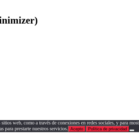
inimizer)
sitios web, como a través de conexiones en redes sociales, y para mostr
as para prestarte nuestros servicios.
Acepto
Política de privacidad