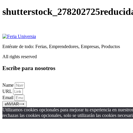
Ir
shutterstock_278202725reducid
al
contenido
Entérate de todo: Ferias, Emprendedores, Empresas, Productos
All rights reserved
Escribe para nosotros
Name
URL
Email
eNVIAR⟶
Utilizamos cookies opcionales para mejorar tu experiencia en nuestros 
rechazas las cookies opcionales, solo se utilizarán las cookies necesari