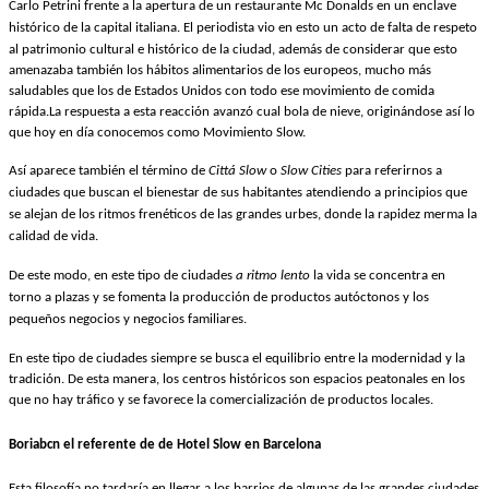
Carlo Petrini frente a la apertura de un restaurante Mc Donalds en un enclave
histórico de la capital italiana.
El periodista vio en esto un acto de falta de respeto
al patrimonio cultural e histórico de la ciudad, además de considerar que esto
amenazaba también los hábitos alimentarios de los europeos, mucho más
saludables que los de Estados Unidos con todo ese movimiento de comida
rápida.
La respuesta a esta reacción avanzó cual bola de nieve, originándose así lo
que hoy en día conocemos como Movimiento Slow.
Así aparece también el término de
Cittá Slow
o
Slow Cities
para referirnos a
ciudades que buscan el bienestar de sus habitantes atendiendo a principios que
se alejan de los ritmos frenéticos de las grandes urbes, donde la rapidez merma la
calidad de vida.
De este modo, en este tipo de ciudades
a ritmo lento
la vida se concentra en
torno a plazas y se fomenta la producción de productos autóctonos y los
pequeños negocios y negocios familiares.
En este tipo de ciudades siempre se busca el equilibrio entre la modernidad y la
tradición. De esta manera, los centros históricos son espacios peatonales en los
que no hay tráfico y se favorece la comercialización de productos locales.
Boriabcn el referente de de Hotel Slow en Barcelona
Esta filosofía no tardaría en llegar a los barrios de algunas de las grandes ciudades