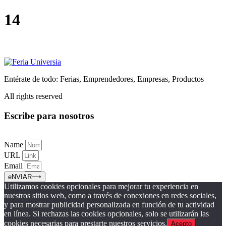
Ir
14
al
contenido
Entérate de todo: Ferias, Emprendedores, Empresas, Productos
All rights reserved
Escribe para nosotros
Name
URL
Email
eNVIAR⟶
Utilizamos cookies opcionales para mejorar tu experiencia en
nuestros sitios web, como a través de conexiones en redes sociales,
y para mostrar publicidad personalizada en función de tu actividad
en línea. Si rechazas las cookies opcionales, solo se utilizarán las
cookies necesarias para prestarte nuestros servicios.
Acepto