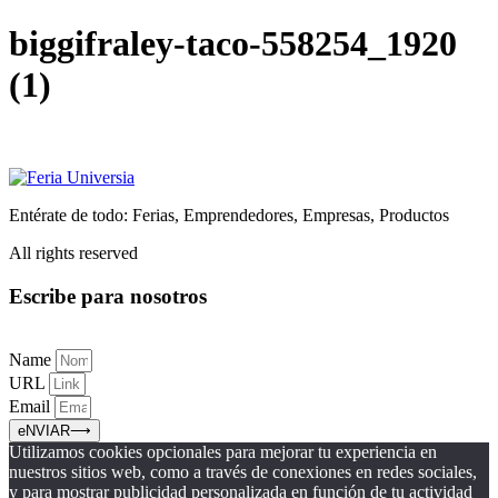
Ir
biggifraley-taco-558254_1920
al
contenido
(1)
Entérate de todo: Ferias, Emprendedores, Empresas, Productos
All rights reserved
Escribe para nosotros
Name
URL
Email
eNVIAR⟶
Utilizamos cookies opcionales para mejorar tu experiencia en
nuestros sitios web, como a través de conexiones en redes sociales,
y para mostrar publicidad personalizada en función de tu actividad