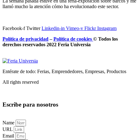
La semana pasada estuve en una feria-exposición sobre barcos y me
llamó mucho la atención cómo ha evolucionado este sector.
Facebook-f
Twitter
Linkedin-in
Vimeo-v
Flickr
Instagram
Política de privacidad
–
Política de
cookies
© Todos los
derechos reservados 2022 Feria
Universia
Entérate de todo: Ferias, Emprendedores, Empresas, Productos
All rights reserved
Escribe para nosotros
Name
URL
Email