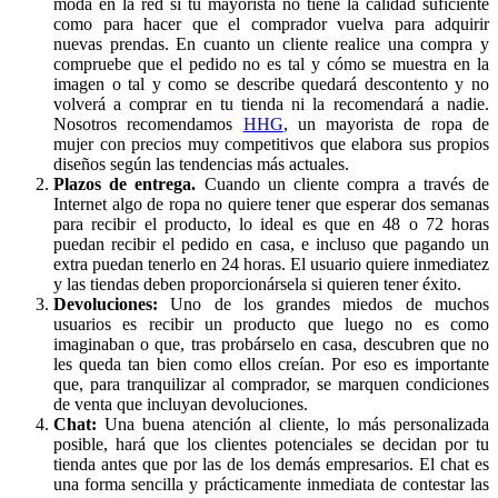
moda en la red si tu mayorista no tiene la calidad suficiente
como para hacer que el comprador vuelva para adquirir
nuevas prendas. En cuanto un cliente realice una compra y
compruebe que el pedido no es tal y cómo se muestra en la
imagen o tal y como se describe quedará descontento y no
volverá a comprar en tu tienda ni la recomendará a nadie.
Nosotros recomendamos
HHG
, un mayorista de ropa de
mujer con precios muy competitivos que elabora sus propios
diseños según las tendencias más actuales.
Plazos de entrega.
Cuando un cliente compra a través de
Internet algo de ropa no quiere tener que esperar dos semanas
para recibir el producto, lo ideal es que en 48 o 72 horas
puedan recibir el pedido en casa, e incluso que pagando un
extra puedan tenerlo en 24 horas. El usuario quiere inmediatez
y las tiendas deben proporcionársela si quieren tener éxito.
Devoluciones:
Uno de los grandes miedos de muchos
usuarios es recibir un producto que luego no es como
imaginaban o que, tras probárselo en casa, descubren que no
les queda tan bien como ellos creían. Por eso es importante
que, para tranquilizar al comprador, se marquen condiciones
de venta que incluyan devoluciones.
Chat:
Una buena atención al cliente, lo más personalizada
posible, hará que los clientes potenciales se decidan por tu
tienda antes que por las de los demás empresarios. El chat es
una forma sencilla y prácticamente inmediata de contestar las