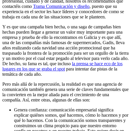
profesional, cuidado y de calidad, nosotros os recomendamos que
contactéis como
Trama Comunicación y diseño
, puesto que su
experiencia en el sector les hace líderes y conocedores de como se
trabaja en cada una de las situaciones que se le planteen.
Y es que una campaña bien hecha, o una saga de campañas bien
hechas pueden llegar a generar un valor muy importante para una
empresa y prueba de ello la encontramos en Galicia y es que allí,
una de las compañías más famosas de supermercados, Gadis, lleva
años realizando cada navidad una acción promocional que ha
traspasado la frontera de la promoción para ser un orgullo de la tierra
y un motivo por el cual estar pegado al televisor para verlo cada año.
De hecho, su fama es tal, que incluso
la prensa se hace eco de los
lugares en los que se graba el spot
para intentar dar pistas de la
temática de cada año.
Pero más allá de la repercusión, la realidad es que una agencia de
comunicación también genera una serie de claves fundamentales que
la convierten en la mejor aliada para el crecimiento de una
compañía. Así, entre otras, algunas de ellas son:
Genera confianza: comunicación empresarial significa
explicar quiénes somos, qué hacemos, cómo lo hacemos y por
qué lo hacemos. Con la comunicación somos transparentes y
construimos un clima propicio para que nuestro entorno
confíe en nosotros y en nuestro trabajo. Esto quiere decir en