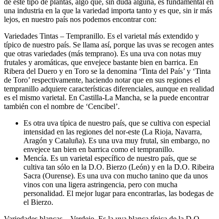
de este tipo de plantas, algo que, sin duda alguna, es fundamental en
una industria en la que la variedad importa tanto y es que, sin ir más
lejos, en nuestro país nos podemos encontrar con:
Variedades Tintas – Tempranillo. Es el varietal más extendido y
típico de nuestro país. Se llama así, porque las uvas se recogen antes
que otras variedades (más temprano). Es una uva con notas muy
frutales y aromáticas, que envejece bastante bien en barrica. En
Ribera del Duero y en Toro se la denomina ‘Tinta del País’ y ‘Tinta
de Toro’ respectivamente, haciendo notar que en sus regiones el
tempranillo adquiere características diferenciales, aunque en realidad
es el mismo varietal. En Castilla-La Mancha, se la puede encontrar
también con el nombre de ‘Cencibel’.
Es otra uva típica de nuestro país, que se cultiva con especial
intensidad en las regiones del nor-este (La Rioja, Navarra,
Aragón y Cataluña). Es una uva muy frutal, sin embargo, no
envejece tan bien en barrica como el tempranillo.
Mencía. Es un varietal específico de nuestro país, que se
cultiva tan sólo en la D.O. Bierzo (León) y en la D.O. Ribeira
Sacra (Ourense). Es una uva con mucho tanino que da unos
vinos con una ligera astringencia, pero con mucha
personalidad. El mejor lugar para encontrarlas, las bodegas de
el Bierzo.
Variedades blancas – Verdejo. Es la uva blanca típica de la D.O.