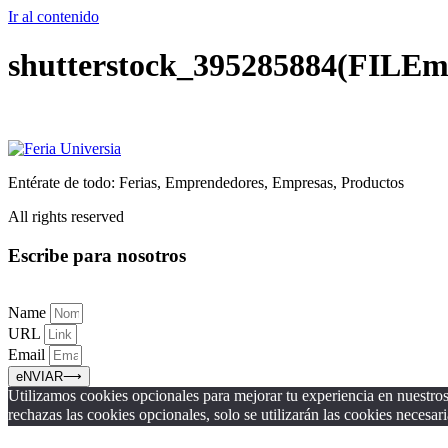
Ir al contenido
shutterstock_395285884(FILEm
Entérate de todo: Ferias, Emprendedores, Empresas, Productos
All rights reserved
Escribe para nosotros
Name
URL
Email
eNVIAR⟶
Utilizamos cookies opcionales para mejorar tu experiencia en nuestros 
rechazas las cookies opcionales, solo se utilizarán las cookies necesari