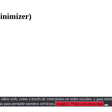
inimizer)
sitios web, como a través de conexiones en redes sociales, y para mostr
as para prestarte nuestros servicios.
Acepto
Política de privacidad