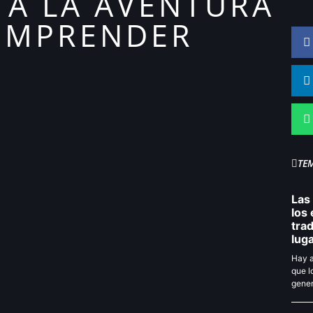
 A LA AVENTURA
EMPRENDER
TE
Las
los 
tra
lug
Hay a
que l
gener