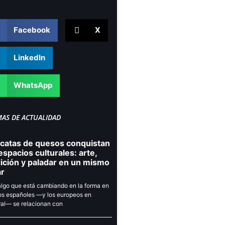
Facebook
X
LinkedIn
WhatsApp
MAS DE ACTUALIDAD
 catas de quesos conquistan
espacios culturales: arte,
dición y paladar en un mismo
ar
lgo que está cambiando en la forma en
os españoles —y los europeos en
al— se relacionan con