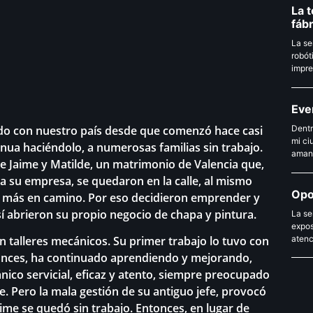
La t
fáb
La se
robót
impre
Eve
ado con nuestro país desde que comenzó hace casi
Dentr
mi ci
inua haciéndolo, a numerosas familias sin trabajo.
amant
de Jaime y Matilde, un matrimonio de Valencia que,
 a su empresa, se quedaron en la calle, al mismo
Opo
o más en camino. Por eso decidieron emprender y
í abrieron su propio negocio de chapa y pintura.
La se
expos
atenc
n talleres mecánicos. Su primer trabajo lo tuvo con
onces, ha continuado aprendiendo y mejorando,
nico servicial, eficaz y atento, siempre preocupado
te. Pero la mala gestión de su antiguo jefe, provocó
aime se quedó sin trabajo. Entonces, en lugar de