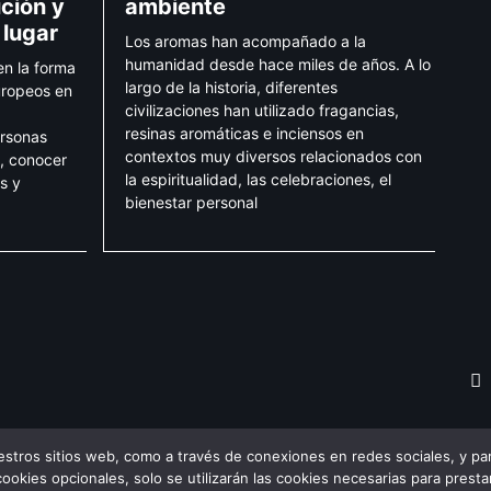
ición y
ambiente
 lugar
Los aromas han acompañado a la
humanidad desde hace miles de años. A lo
n la forma
largo de la historia, diferentes
uropeos en
civilizaciones han utilizado fragancias,
resinas aromáticas e inciensos en
rsonas
contextos muy diversos relacionados con
, conocer
la espiritualidad, las celebraciones, el
s y
bienestar personal
estros sitios web, como a través de conexiones en redes sociales, y par
ivacidad
–
Política de
cookies
© Todos los derechos reservados 2022 
 cookies opcionales, solo se utilizarán las cookies necesarias para presta