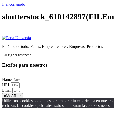
Ir al contenido
shutterstock_610142897(FILEm
Entérate de todo: Ferias, Emprendedores, Empresas, Productos
All rights reserved
Escribe para nosotros
Name
URL
Email
eNVIAR⟶
Utilizamos cookies opcionales para mejorar tu experiencia en nuestros 
rechazas las cookies opcionales, solo se utilizarán las cookies necesari