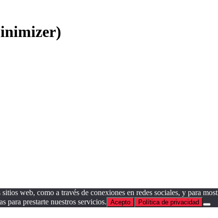
inimizer)
sitios web, como a través de conexiones en redes sociales, y para mostr
as para prestarte nuestros servicios.
Acepto
Política de privacidad