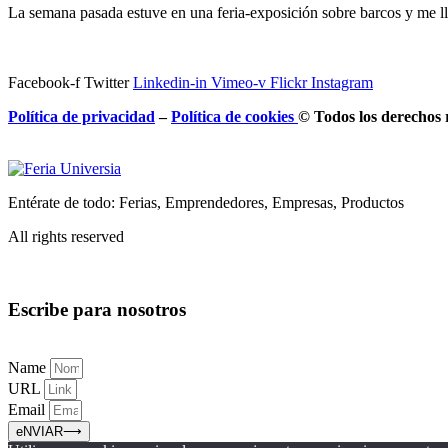
La semana pasada estuve en una feria-exposición sobre barcos y me l
Facebook-f
Twitter
Linkedin-in
Vimeo-v
Flickr
Instagram
Política de privacidad
–
Política de
cookies
© Todos los derechos 
Entérate de todo: Ferias, Emprendedores, Empresas, Productos
All rights reserved
Escribe para nosotros
Name
URL
Email
eNVIAR⟶