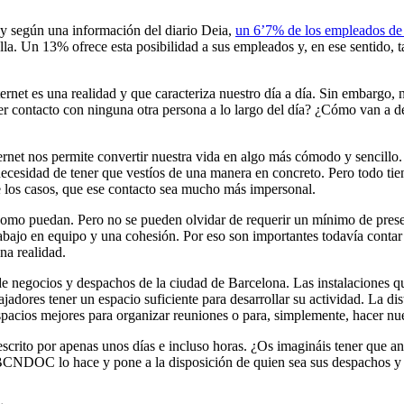
 y según una información del diario Deia,
un 6’7% de los empleados de 
lla. Un 13% ofrece esta posibilidad a sus empleados y, en ese sentido
ernet es una realidad y que caracteriza nuestro día a día. Sin embargo, 
r contacto con ninguna otra persona a lo largo del día? ¿Cómo van a des
ternet nos permite convertir nuestra vida en algo más cómodo y sencillo
n necesidad de tener que vestíos de una manera en concreto. Pero todo tie
e los casos, que ese contacto sea mucho más impersonal.
o como puedan. Pero no se pueden olvidar de requerir un mínimo de pres
rabajo en equipo y una cohesión. Por eso son importantes todavía contar
na realidad.
 negocios y despachos de la ciudad de Barcelona. Las instalaciones que
dores tener un espacio suficiente para desarrollar su actividad. La dis
spacios mejores para organizar reuniones o para, simplemente, hacer nue
scrito por apenas unos días e incluso horas. ¿Os imagináis tener que 
BCNDOC lo hace y pone a la disposición de quien sea sus despachos y c