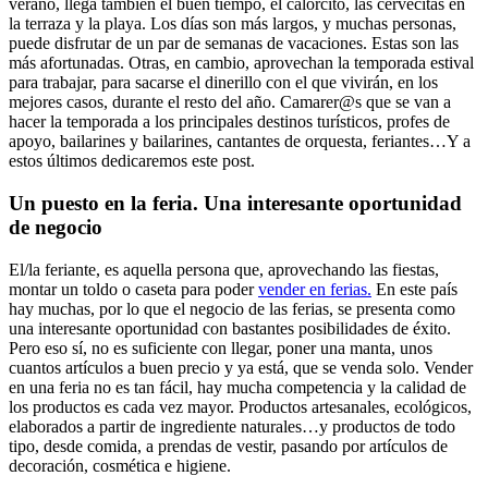
verano, llega también el buen tiempo, el calorcito, las cervecitas en
la terraza y la playa. Los días son más largos, y muchas personas,
puede disfrutar de un par de semanas de vacaciones. Estas son las
más afortunadas. Otras, en cambio, aprovechan la temporada estival
para trabajar, para sacarse el dinerillo con el que vivirán, en los
mejores casos, durante el resto del año. Camarer@s que se van a
hacer la temporada a los principales destinos turísticos, profes de
apoyo, bailarines y bailarines, cantantes de orquesta, feriantes…Y a
estos últimos dedicaremos este post.
Un puesto en la feria. Una interesante oportunidad
de negocio
El/la feriante, es aquella persona que, aprovechando las fiestas,
montar un toldo o caseta para poder
vender en ferias.
En este país
hay muchas, por lo que el negocio de las ferias, se presenta como
una interesante oportunidad con bastantes posibilidades de éxito.
Pero eso sí, no es suficiente con llegar, poner una manta, unos
cuantos artículos a buen precio y ya está, que se venda solo. Vender
en una feria no es tan fácil, hay mucha competencia y la calidad de
los productos es cada vez mayor. Productos artesanales, ecológicos,
elaborados a partir de ingrediente naturales…y productos de todo
tipo, desde comida, a prendas de vestir, pasando por artículos de
decoración, cosmética e higiene.