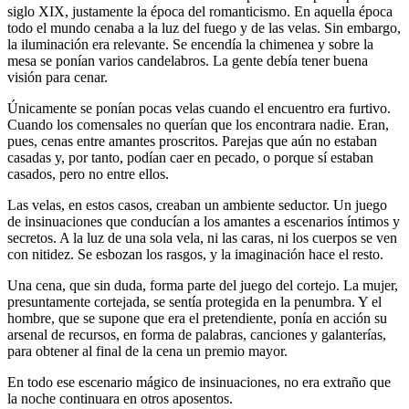
siglo XIX, justamente la época del romanticismo. En aquella época
todo el mundo cenaba a la luz del fuego y de las velas. Sin embargo,
la iluminación era relevante. Se encendía la chimenea y sobre la
mesa se ponían varios candelabros. La gente debía tener buena
visión para cenar.
Únicamente se ponían pocas velas cuando el encuentro era furtivo.
Cuando los comensales no querían que los encontrara nadie. Eran,
pues, cenas entre amantes proscritos. Parejas que aún no estaban
casadas y, por tanto, podían caer en pecado, o porque sí estaban
casados, pero no entre ellos.
Las velas, en estos casos, creaban un ambiente seductor. Un juego
de insinuaciones que conducían a los amantes a escenarios íntimos y
secretos. A la luz de una sola vela, ni las caras, ni los cuerpos se ven
con nitidez. Se esbozan los rasgos, y la imaginación hace el resto.
Una cena, que sin duda, forma parte del juego del cortejo. La mujer,
presuntamente cortejada, se sentía protegida en la penumbra. Y el
hombre, que se supone que era el pretendiente, ponía en acción su
arsenal de recursos, en forma de palabras, canciones y galanterías,
para obtener al final de la cena un premio mayor.
En todo ese escenario mágico de insinuaciones, no era extraño que
la noche continuara en otros aposentos.