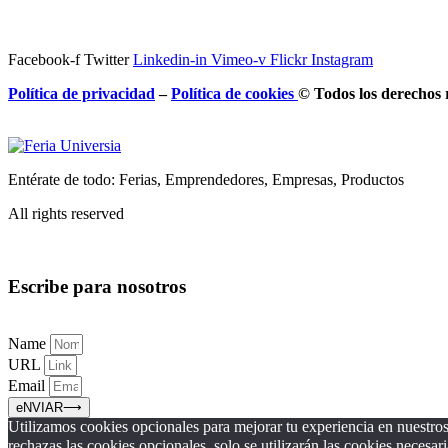
Facebook-f
Twitter
Linkedin-in
Vimeo-v
Flickr
Instagram
Política de privacidad
–
Política de
cookies
© Todos los derechos 
Entérate de todo: Ferias, Emprendedores, Empresas, Productos
All rights reserved
Escribe para nosotros
Name
URL
Email
eNVIAR⟶
Utilizamos cookies opcionales para mejorar tu experiencia en nuestros 
rechazas las cookies opcionales, solo se utilizarán las cookies necesari