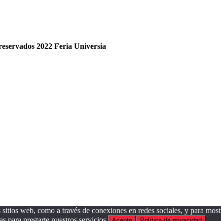
reservados 2022 Feria
Universia
sitios web, como a través de conexiones en redes sociales, y para mostr
as para prestarte nuestros servicios.
Acepto
Política de privacidad