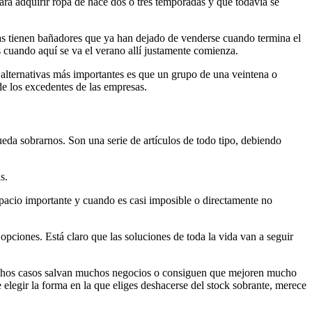
ara adquirir ropa de hace dos o tres temporadas y que todavía se
as tienen bañadores que ya han dejado de venderse cuando termina el
 cuando aquí se va el verano allí justamente comienza.
 alternativas más importantes es que un grupo de una veintena o
 de los excedentes de las empresas.
eda sobrarnos. Son una serie de artículos de todo tipo, debiendo
s.
spacio importante y cuando es casi imposible o directamente no
 opciones. Está claro que las soluciones de toda la vida van a seguir
muchos casos salvan muchos negocios o consiguen que mejoren mucho
 elegir la forma en la que eliges deshacerse del stock sobrante, merece