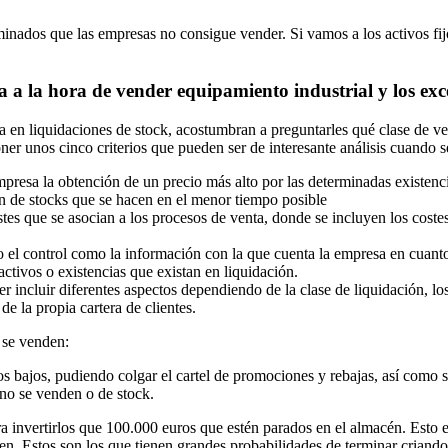
rminados que las empresas no consigue vender. Si vamos a los activos fij
a a la hora de vender equipamiento industrial y los exc
a en liquidaciones de stock, acostumbran a preguntarles qué clase de ven
r unos cinco criterios que pueden ser de interesante análisis cuando se
presa la obtención de un precio más alto por las determinadas existenci
ón de stocks que se hacen en el menor tiempo posible
stes que se asocian a los procesos de venta, donde se incluyen los cos
nto el control como la información con la que cuenta la empresa en cuant
activos o existencias que existan en liquidación.
 incluir diferentes aspectos dependiendo de la clase de liquidación, los
e la propia cartera de clientes.
 se venden:
s bajos, pudiendo colgar el cartel de promociones y rebajas, así como s
 no se venden o de stock.
a invertirlos que 100.000 euros que estén parados en el almacén. Esto
en. Estos son los que tienen grandes probabilidades de terminar criando