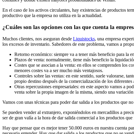
En el caso de los activos circulantes, hay existencias de productos te
productivo que la empresa no utiliza en la actualidad.
¿Cuáles son las opciones con las que cuenta la empres
Muchos clientes, nos aseguran desde
Liquistocks
, una empresa expert
los excesos de inventario. Sabedores de este problema, vamos a propone
Retorno económico: siempre va a tener más beneficio para la em
Plazos de venta: normalmente, tiene más beneficio la liquidaci
Costes que se asocian a la venta: en ellos se comprenden los co
menores costes va a ser mucho más ventajosos.
Controles sobre las ventas: en este sentido, suele valorarse, ta
propio destino después de la comercialización de los diferentes 
Otras repercusiones empresariales: en este aspecto vamos a poder
venta sobre la propia imagen de la misma, siendo una variación d
Vamos con unas técnicas para poder dar salida a los productos que no
Se pueden vender al extranjero, exponiéndolos en mercadillos a precio
ser de gran valía a la hora de dar salida comercial a los productos que
Hay que pensar que es mejor tener 50.000 euros en nuestra cuenta par
necesaria entender. Hay que dar salida a los productos que no se vend