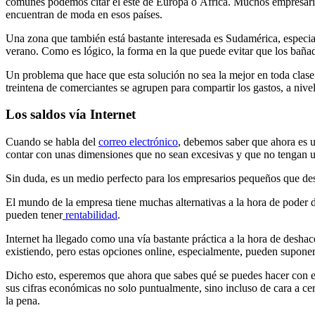
comunes podemos citar el este de Europa o África. Muchos empresarios 
encuentran de moda en esos países.
Una zona que también está bastante interesada es Sudamérica, especi
verano. Como es lógico, la forma en la que puede evitar que los bañad
Un problema que hace que esta solución no sea la mejor en toda clase
treintena de comerciantes se agrupen para compartir los gastos, a nivel
Los saldos vía Internet
Cuando se habla del
correo electrónico
, debemos saber que ahora es u
contar con unas dimensiones que no sean excesivas y que no tengan un
Sin duda, es un medio perfecto para los empresarios pequeños que dese
El mundo de la empresa tiene muchas alternativas a la hora de poder d
pueden tener
rentabilidad
.
Internet ha llegado como una vía bastante práctica a la hora de deshace
existiendo, pero estas opciones online, especialmente, pueden suponer 
Dicho esto, esperemos que ahora que sabes qué se puedes hacer con 
sus cifras económicas no solo puntualmente, sino incluso de cara a cer
la pena.