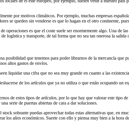
locales de el este europeo, por ejemplo, suelen venir a nuestro país p
almente por motivos climáticos. Por ejemplo, muchas empresas español
ores se queden sin venderse es que lo hagan en el otro continente, pues
 de operaciones es que el coste suele ser enormemente algo. Una de las
 de logística y transporte, de tal forma que no sea tan onerosa la salida
na posibilidad que tenemos para poder librarnos de la mercancía que pu
os altos gastos de envíos.
en liquidar una cifra que no sea muy grande en cuanto a las existencia
eshacerse de los artículos que ya no utiliza o que están ocupando un e
rnos de estos tipos de artículos, por lo que hay que valorar este tipo de
una serie de puertas abiertas de cara a dar soluciones.
el stock sobrante puedas aprovechar todas estas alternativas que, en 
rar los años económicos. Suerte con ello y piensa muy bien a la hora de