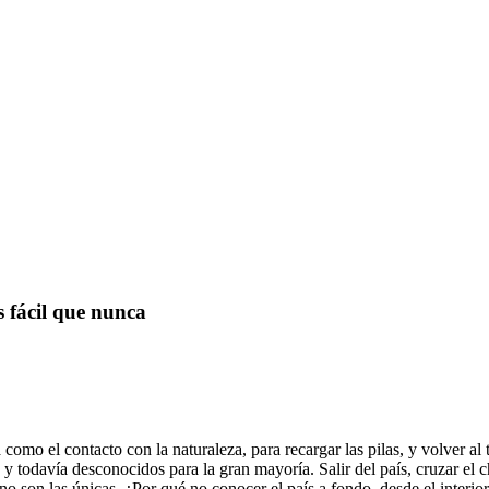
 fácil que nunca
como el contacto con la naturaleza, para recargar las pilas, y volver al 
o y todavía desconocidos para la gran mayoría. Salir del país, cruzar el 
no son las únicas. ¿Por qué no conocer el país a fondo, desde el interio