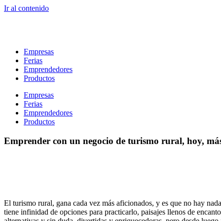
Ir al contenido
Empresas
Ferias
Emprendedores
Productos
Empresas
Ferias
Emprendedores
Productos
Emprender con un negocio de turismo rural, hoy, más
El turismo rural, gana cada vez más aficionados, y es que no hay nada 
tiene infinidad de opciones para practicarlo, paisajes llenos de encant
alternativas y sin duda, divertidas y enriquecedoras, pero desde luego 