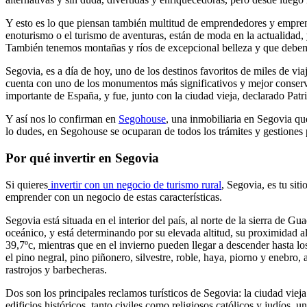
Y esto es lo que piensan también multitud de emprendedores y emprend
enoturismo o el turismo de aventuras, están de moda en la actualidad,
También tenemos montañas y ríos de excepcional belleza y que debemo
Segovia, es a día de hoy, uno de los destinos favoritos de miles de vi
cuenta con uno de los monumentos más significativos y mejor conserva
importante de España, y fue, junto con la ciudad vieja, declarado 
Y así nos lo confirman en
Segohouse
, una inmobiliaria en Segovia que
lo dudes, en Segohouse se ocuparan de todos los trámites y gestiones p
Por qué invertir en Segovia
Si quieres
invertir con un negocio de turismo rural
, Segovia, es tu sit
emprender con un negocio de estas características.
Segovia está situada en el interior del país, al norte de la sierra de G
oceánico, y está determinando por su elevada altitud, su proximidad a
39,7ºc, mientras que en el invierno pueden llegar a descender hasta lo
el pino negral, pino piñonero, silvestre, roble, haya, piorno y enebro
rastrojos y barbecheras.
Dos son los principales reclamos turísticos de Segovia: la ciudad vi
edificios históricos, tanto civiles como religiosos católicos y judíos,