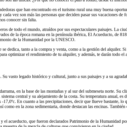
edoras que han encontrado en el turismo rural una muy buena oportunid
 y cada vez son más las personas que deciden pasar sus vacaciones de f
s conocer sin falta.
ajeros de todo el mundo, atraídos por sus espectaculares paisajes. La c
dos de la época romana en la península ibérica, El Acueducto, de 818 m
Patrimonio de la Humanidad por la UNESCO.
 se dedica, tanto a la compra y venta, como a la gestión del alquiler. Si
ara optimizar el rendimiento de tu alquiler, y además, te darán todo el 
io. Su vasto legado histórico y cultural, junto a sus paisajes y a su agra
uadarrama, en la base de las montañas y al sur del submeseta norte. Su cl
l sistema central y su alejamiento de la costa. Su temperatura anual, e
s -17,0ºc. En cuanto a las precipitaciones, decir que llueve bastante, l
, así como en la zona sedimentaria, donde destacan las encinas. También 
eja y el acueducto, que fueron declarados Patrimonio de la Humanidad p
 una muestra de la mezcla de culturas que convivieron en la ciudad.