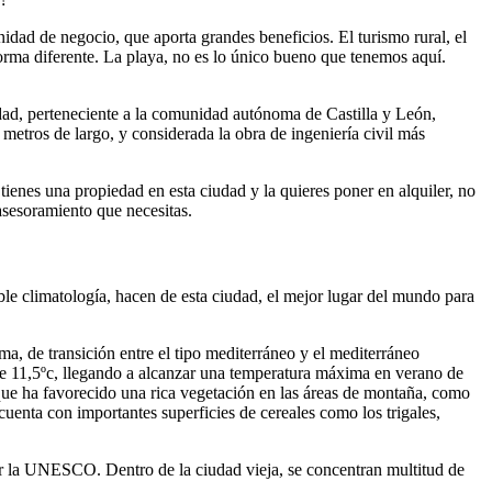
ad de negocio, que aporta grandes beneficios. El turismo rural, el
orma diferente. La playa, no es lo único bueno que tenemos aquí.
iudad, perteneciente a la comunidad autónoma de Castilla y León,
etros de largo, y considerada la obra de ingeniería civil más
 tienes una propiedad en esta ciudad y la quieres poner en alquiler, no
asesoramiento que necesitas.
dable climatología, hacen de esta ciudad, el mejor lugar del mundo para
ima, de transición entre el tipo mediterráneo y el mediterráneo
s de 11,5ºc, llegando a alcanzar una temperatura máxima en verano de
o que ha favorecido una rica vegetación en las áreas de montaña, como
cuenta con importantes superficies de cereales como los trigales,
or la UNESCO. Dentro de la ciudad vieja, se concentran multitud de