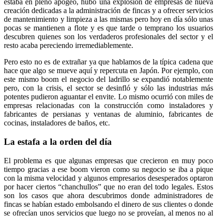
estaba en pleno apogeo, hubo una explosión de empresas de nueva
creación dedicadas a la administración de fincas y a ofrecer servicios
de mantenimiento y limpieza a las mismas pero hoy en día sólo unas
pocas se mantienen a flote y es que tarde o temprano los usuarios
descubren quienes son los verdaderos profesionales del sector y el
resto acaba pereciendo irremediablemente.
Pero esto no es de extrañar ya que hablamos de la típica cadena que
hace que algo se mueve aquí y repercuta en Japón. Por ejemplo, con
este mismo boom el negocio del ladrillo se expandió notablemente
pero, con la crisis, el sector se desinfló y sólo las industrias más
potentes pudieron aguantar el envite. Lo mismo ocurrió con miles de
empresas relacionadas con la construcción como instaladores y
fabricantes de persianas y ventanas de aluminio, fabricantes de
cocinas, instaladores de baños, etc.
La estafa a la orden del día
El problema es que algunas empresas que crecieron en muy poco
tiempo gracias a ese boom vieron como su negocio se iba a pique
con la misma velocidad y algunos empresarios desesperados optaron
por hacer ciertos “chanchullos” que no eran del todo legales. Estos
son los casos que ahora descubrimos donde administradores de
fincas se habían estado embolsando el dinero de sus clientes o donde
se ofrecían unos servicios que luego no se proveían, al menos no al