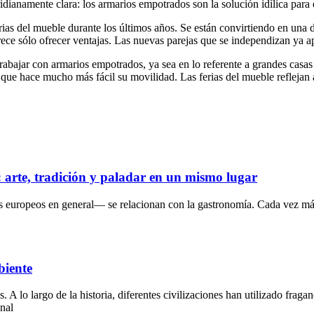
ridianamente clara: los armarios empotrados son la solución idílica para
rias del mueble durante los últimos años. Se están convirtiendo en una 
ece sólo ofrecer ventajas. Las nuevas parejas que se independizan ya ap
 trabajar con armarios empotrados, ya sea en lo referente a grandes casa
 que hace mucho más fácil su movilidad. Las ferias del mueble reflejan 
s: arte, tradición y paladar en un mismo lugar
s europeos en general— se relacionan con la gastronomía. Cada vez más
biente
lo largo de la historia, diferentes civilizaciones han utilizado fragan
onal