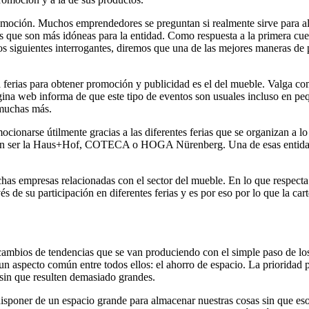
omoción. Muchos emprendedores se preguntan si realmente sirve para alg
que son más idóneas para la entidad. Como respuesta a la primera cuest
 los siguientes interrogantes, diremos que una de las mejores maneras d
a ferias para obtener promoción y publicidad es el del mueble. Valga 
ina web informa de que este tipo de eventos son usuales incluso en peq
 muchas más.
ionarse útilmente gracias a las diferentes ferias que se organizan a l
 ser la Haus+Hof, COTECA o HOGA Nürenberg. Una de esas entidades 
has empresas relacionadas con el sector del mueble. En lo que respect
 de su participación en diferentes ferias y es por eso por lo que la car
 cambios de tendencias que se van produciendo con el simple paso de lo
 un aspecto común entre todos ellos: el ahorro de espacio. La priorida
 sin que resulten demasiado grandes.
poner de un espacio grande para almacenar nuestras cosas sin que eso