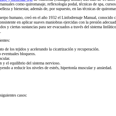
 manuales como quiromasaje, reflexología podal, técnicas de spa, cursos de
elleza y bienestar, además de, por supuesto, en las técnicas de quiromas
el cuerpo humano, creó en el año 1932 el Linfodrenaje Manual, conocid
consistente en aplicar suaves maniobras ejercidas con la presión adecuad
idos y ciertas sustancias para ser evacuados a través del sistema linfátic
.
ientes:
o de los tejidos y acelerando la cicatrización y recuperación.
do eventuales bloqueos.
scular.
 y el equilibrio del sistema nervioso.
yendo a reducir los niveles de estrés, hipertonía muscular y ansiedad.
siguientes casos: