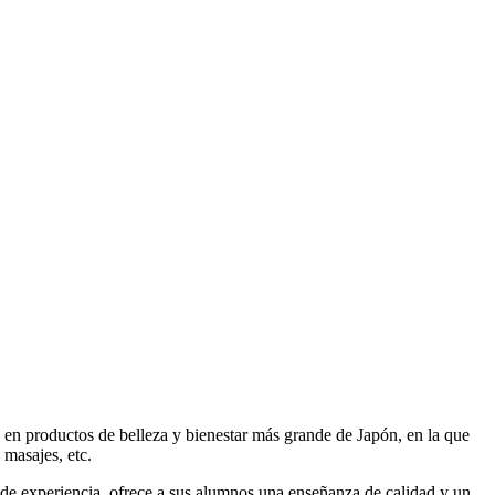
a en productos de belleza y bienestar más grande de Japón, en la que
 masajes, etc.
de experiencia, ofrece a sus alumnos una enseñanza de calidad y un