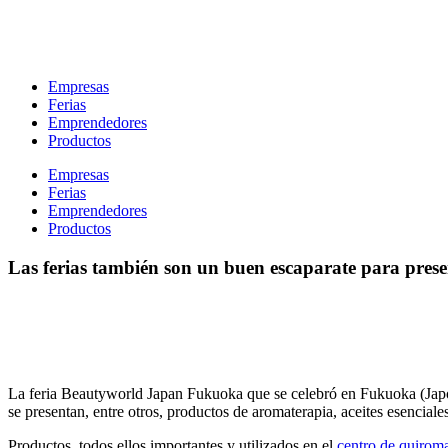
Ir
al
contenido
Empresas
Ferias
Emprendedores
Productos
Empresas
Ferias
Emprendedores
Productos
Las ferias también son un buen escaparate para prese
La feria Beautyworld Japan Fukuoka que se celebró en Fukuoka (Japón),
se presentan, entre otros, productos de aromaterapia, aceites esenciale
Productos, todos ellos importantes y utilizados en el
centro de quirom