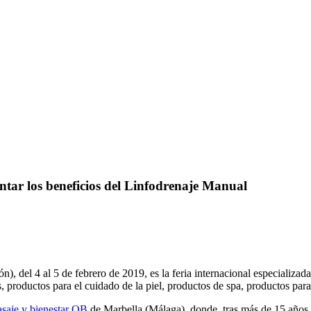
ntar los beneficios del Linfodrenaje Manual
 del 4 al 5 de febrero de 2019, es la feria internacional especializad
s, productos para el cuidado de la piel, productos de spa, productos para
asaje y bienestar QB
de Marbella (Málaga), donde, tras más de 15 años 