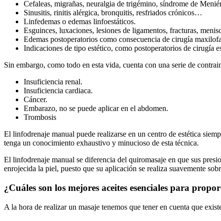
Cefaleas, migrañas, neuralgia de trigémino, síndrome de Menié
Sinusitis, rinitis alérgica, bronquitis, resfriados crónicos…
Linfedemas o edemas linfoestáticos.
Esguinces, luxaciones, lesiones de ligamentos, fracturas, men
Edemas postoperatorios como consecuencia de cirugía maxilofa
Indicaciones de tipo estético, como postoperatorios de cirugía es
Sin embargo, como todo en esta vida, cuenta con una serie de contraind
Insuficiencia renal.
Insuficiencia cardiaca.
Cáncer.
Embarazo, no se puede aplicar en el abdomen.
Trombosis
El linfodrenaje manual puede realizarse en un centro de estética siemp
tenga un conocimiento exhaustivo y minucioso de esta técnica.
El linfodrenaje manual se diferencia del quiromasaje en que sus presion
enrojecida la piel, puesto que su aplicación se realiza suavemente sobre
¿Cuáles son los mejores aceites esenciales para prop
A la hora de realizar un masaje tenemos que tener en cuenta que existen