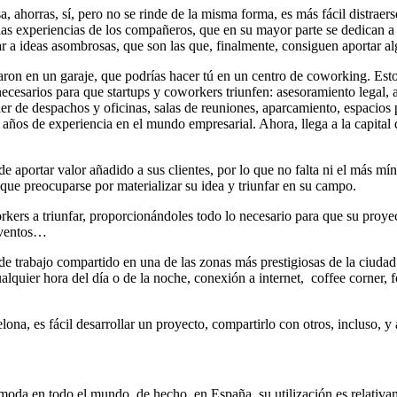
, ahorras, sí, pero no se rinde de la misma forma, es más fácil distraers
as experiencias de los compañeros, que en su mayor parte se dedican a t
r a ideas asombrosas, que son las que, finalmente, consiguen aportar a
n en un garaje, que podrías hacer tú en un centro de coworking. Esto
cesarios para que startups y coworkers triunfen: asesoramiento legal, a
ler de despachos y oficinas, salas de reuniones, aparcamiento, espaci
años de experiencia en el mundo empresarial. Ahora, llega a la capital
e aportar valor añadido a sus clientes, por lo que no falta ni el más mí
 que preocuparse por materializar su idea y triunfar en su campo.
rkers a triunfar, proporcionándoles todo lo necesario para que su proyec
 eventos…
rabajo compartido en una de las zonas más prestigiosas de la ciudad c
alquier hora del día o de la noche, conexión a internet, coffee corner, f
, es fácil desarrollar un proyecto, compartirlo con otros, incluso, y a
oda en todo el mundo, de hecho, en España, su utilización es relativame