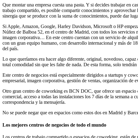
Que montar una empresa cuesta una pasta. Y si decides trabajar en casa
trabajo compartido, es posible compartir conocimientos y aprovechar l
sinergia que se produce con la suma de conocimientos, puede dar luga
Si Apple, Amazon, Google, Harley Davidson, Microsoft o HP empezaro
Núñez de Balboa 52, en el centro de Madrid, con todos los servicios ne
imagen corporativa… En este centro cuentan con un servicio de alqui
con un gran equipo humano, con desarrollo internacional y más de 18 
del país.
Lo que queríamos era hacer algo diferente, original, novedoso, capaz d
total comodidad sin que les falte de nada. De esta forma, solo tendrán
Este centro de negocios está especialmente dirigidos a startups y cowo
empresarial, imagen corporativa, gestión de ventas, organización de
Otro gran centro de coworking es BCN DOC, que ofrece un espacio de t
comercial, acceso a todas las instalaciones los 7 días de la semana a cu
correspondencia y la mensajería.
No se puede negar que en espacios como estos dos en Madrid y Barcelona
Los mejores centros de negocios de todo el mundo
Los centros de trabajo compartido o espacios de coworking, están de m