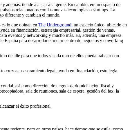
e y además, tiende a aislar a la gente. En cambio, en un espacio de
rabajos relacionados con las nuevas tecnologías o start ups. La
lgo diferente y cambian el mundo.
 es lo que opinan en
The Underground,
un espacio único, ubicado en
yuda en financiación, estrategia empresarial, gestión de ventas,
os para eventos y networking y mucho más. Es, además, una empresa
 de España para desarrollar el mejor centro de negocios y coworking
nimo detalle para que todos y cada uno de ellos pueda trabajar con
to crezca: asesoramiento legal, ayuda en financiación, estrategia
ondal, así como dirección de negocios, domiciliación fiscal y
otocopiadora, sala de reuniones, sala de espera, gestión del fax, la
lcanzar el éxito profesional.
nte reciente, pero en otros países, hace tiempo que se estila, como