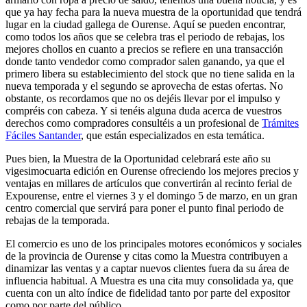
que ya hay fecha para la nueva muestra de la oportunidad que tendrá
lugar en la ciudad gallega de Ourense. Aquí se pueden encontrar,
como todos los años que se celebra tras el periodo de rebajas, los
mejores chollos en cuanto a precios se refiere en una transacción
donde tanto vendedor como comprador salen ganando, ya que el
primero libera su establecimiento del stock que no tiene salida en la
nueva temporada y el segundo se aprovecha de estas ofertas. No
obstante, os recordamos que no os dejéis llevar por el impulso y
compréis con cabeza. Y si tenéis alguna duda acerca de vuestros
derechos como compradores consultéis a un profesional de
Trámites
Fáciles Santander
, que están especializados en esta temática.
Pues bien, la Muestra de la Oportunidad celebrará este año su
vigesimocuarta edición en Ourense ofreciendo los mejores precios y
ventajas en millares de artículos que convertirán al recinto ferial de
Expourense, entre el viernes 3 y el domingo 5 de marzo, en un gran
centro comercial que servirá para poner el punto final periodo de
rebajas de la temporada.
El comercio es uno de los principales motores económicos y sociales
de la provincia de Ourense y citas como la Muestra contribuyen a
dinamizar las ventas y a captar nuevos clientes fuera da su área de
influencia habitual. A Muestra es una cita muy consolidada ya, que
cuenta con un alto índice de fidelidad tanto por parte del expositor
como por parte del público.